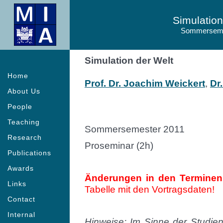
Simulation
Sommerseme
Simulation der Welt
Home
Prof. Dr. Joachim Weickert
,
Dr
About Us
People
Teaching
Sommersemester 2011
Research
Proseminar (2h)
Publications
Awards
Änderungen in den Terminen a
Links
Tabelle mit den Vortragsdaten!
Contact
Internal
Hinweise: Im Sinne der Studie