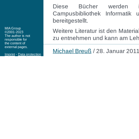
Diese Bücher werden i
Campusbibliothek Informatik
bereitgestellt.
MIA Group
Weitere Literatur ist den Mater
©2001-2023
The author is not
zu entnehmen und kann am Lehr
responsible for
the content of
external pages.
Michael Breuß
/ 28. Januar 201
Imprint
-
Data protection