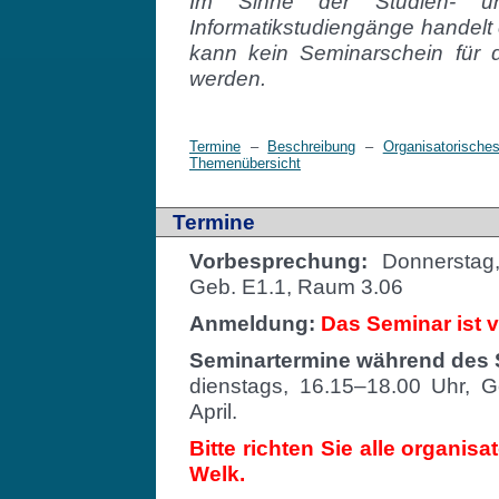
Im Sinne der Studien- un
Informatikstudiengänge handelt
kann kein Seminarschein für 
werden.
Termine
–
Beschreibung
–
Organisatorische
Themenübersicht
Termine
Vorbesprechung:
Donnerstag,
Geb. E1.1, Raum 3.06
Anmeldung:
Das Seminar ist 
Seminartermine während des
dienstags, 16.15–18.00 Uhr, 
April.
Bitte richten Sie alle organis
Welk.