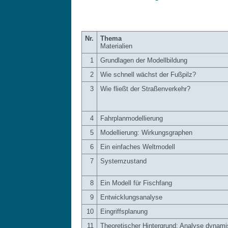
Nr.
Thema
Materialien
1
Grundlagen der Modellbildung
2
Wie schnell wächst der Fußpilz?
3
Wie fließt der Straßenverkehr?
4
Fahrplanmodellierung
5
Modellierung: Wirkungsgraphen
6
Ein einfaches Weltmodell
7
Systemzustand
8
Ein Modell für Fischfang
9
Entwicklungsanalyse
10
Eingriffsplanung
11
Theoretischer Hintergrund: Analyse dynami