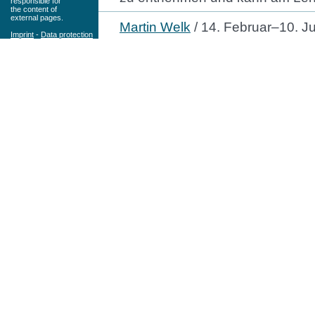
responsible for
the content of
external pages.
Martin Welk
/ 14. Februar–10. Ju
Imprint
-
Data protection