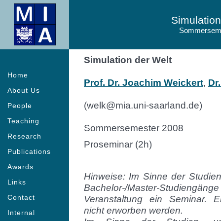
Simulation
Sommerseme
Simulation der Welt
Home
Prof. Dr. Joachim Weickert
,
Dr
About Us
(welk
@mia.uni-saarland.
de)
People
Teaching
Sommersemester 2008
Research
Proseminar (2h)
Publications
Awards
Hinweise: Im Sinne der Studie
Links
Bachelor-/Master-Studieng
Contact
Veranstaltung ein Seminar. 
nicht erworben werden.
Internal