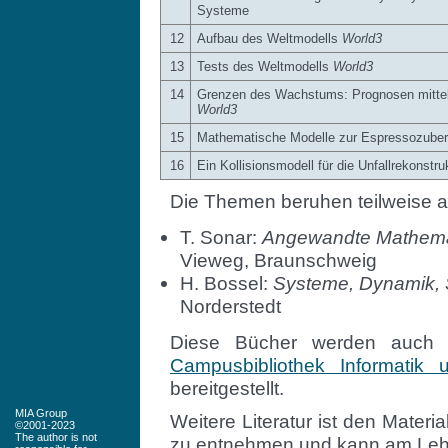
Systeme
12
Aufbau des Weltmodells
World3
13
Tests des Weltmodells
World3
14
Grenzen des Wachstums: Prognosen mitte
World3
15
Mathematische Modelle zur Espressozuber
16
Ein Kollisionsmodell für die Unfallrekonstru
Die Themen beruhen teilweise a
T. Sonar:
Angewandte Mathemati
Vieweg, Braunschweig
H. Bossel:
Systeme, Dynamik, S
Norderstedt
Diese Bücher werden auch
Campusbibliothek Informatik
bereitgestellt.
MIA Group
Weitere Literatur ist den Mater
©2001-2023
The author is not
zu entnehmen und kann am Lehr