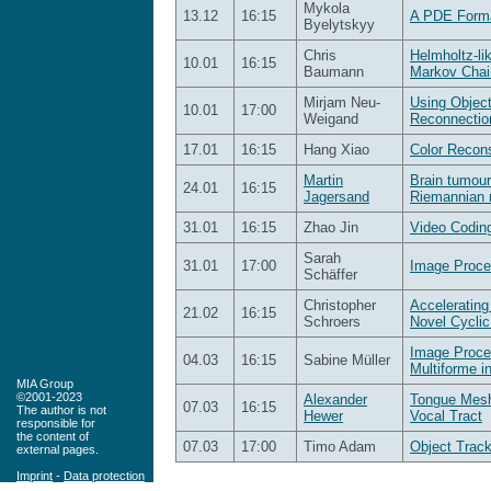
Mykola
13.12
16:15
A PDE Formal
Byelytskyy
Chris
Helmholtz-li
10.01
16:15
Baumann
Markov Chai
Mirjam Neu-
Using Object
10.01
17:00
Weigand
Reconnection
17.01
16:15
Hang Xiao
Color Recons
Martin
Brain tumour
24.01
16:15
Jagersand
Riemannian 
31.01
16:15
Zhao Jin
Video Coding
Sarah
31.01
17:00
Image Proce
Schäffer
Christopher
Accelerating
21.02
16:15
Schroers
Novel Cycli
Image Proce
04.03
16:15
Sabine Müller
Multiforme i
MIA Group
©2001-2023
Alexander
Tongue Mesh
07.03
16:15
The author is not
Hewer
Vocal Tract
responsible for
the content of
07.03
17:00
Timo Adam
Object Track
external pages.
Imprint
-
Data protection