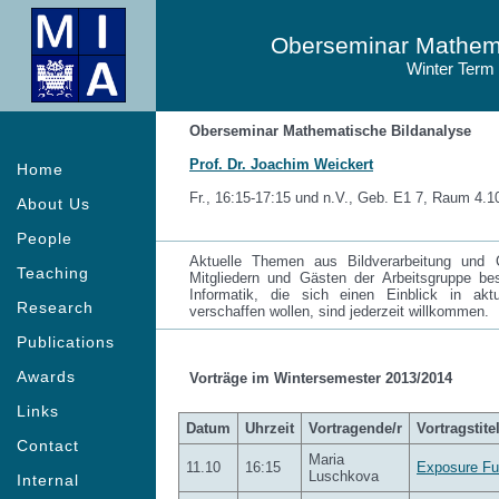
Oberseminar Mathema
Winter Term
Oberseminar Mathematische Bildanalyse
Prof. Dr. Joachim Weickert
Home
Fr., 16:15-17:15 und n.V., Geb. E1 7, Raum 4.1
About Us
People
Aktuelle Themen aus Bildverarbeitung und 
Teaching
Mitgliedern und Gästen der Arbeitsgruppe b
Informatik, die sich einen Einblick in akt
Research
verschaffen wollen, sind jederzeit willkommen.
Publications
Awards
Vorträge im Wintersemester 2013/2014
Links
Datum
Uhrzeit
Vortragende/r
Vortragstite
Contact
Maria
11.10
16:15
Exposure Fu
Luschkova
Internal