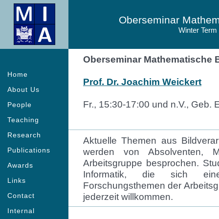
Oberseminar Mathema
Winter Term
Oberseminar Mathematische B
Home
Prof. Dr. Joachim Weickert
About Us
Fr., 15:30-17:00 und n.V., Geb.
People
Teaching
Research
Aktuelle Themen aus Bildvera
Publications
werden von Absolventen, M
Arbeitsgruppe besprochen. St
Awards
Informatik, die sich ein
Links
Forschungsthemen der Arbeitsgr
jederzeit willkommen.
Contact
Internal