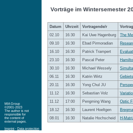
Vorträge im Wintersemester 2
Datum
Uhrzeit
Vortragende/r
Vortrag
02.10
16:30
Kai Uwe Hagenburg
The Me
09.10
16:30
Ebad Pirmoradian
Resear
16.10
16:30
Patrick Trampert
Evaluat
23.10
16:30
Pascal Peter
Hamilto
30.10
16:30
Michael Wessely
Simulta
06.11
16:30
Katrin Wirtz
Gebiets
20.11
16:30
Yong Chul JU
Perspe
11.12
16:30
Sebastian Volz
Variati
11.12
17:00
Pengming Wang
Optic F
MIA Group
©2001-2023
18.12
16:30
Laurent Hoeltgen
Bregman
The author is not
responsible for
08.01
16:30
Natalie Hochscheid
H-Matri
the content of
external pages.
Imprint
-
Data protection