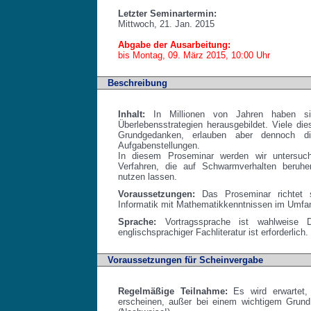
Letzter Seminartermin:
Mittwoch, 21. Jan. 2015
Abgabe der Ausarbeitung:
bis Montag, 09. März 2015, 10:00 Uhr
Beschreibung
Inhalt:
In Millionen von Jahren haben sic
Überlebensstrategien herausgebildet. Viele di
Grundgedanken, erlauben aber dennoch d
Aufgabenstellungen.
In diesem Proseminar werden wir untersuch
Verfahren, die auf Schwarmverhalten beruh
nutzen lassen.
Voraussetzungen:
Das Proseminar richtet 
Informatik mit Mathematikkenntnissen im Umfa
Sprache:
Vortragssprache ist wahlweise D
englischsprachiger Fachliteratur ist erforderlich.
Voraussetzungen für Scheinvergabe
Regelmäßige Teilnahme:
Es wird erwartet, 
erscheinen, außer bei einem wichtigem Grund