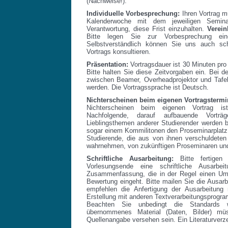
(Nachweise!).
Individuelle Vorbesprechung:
Ihren Vortrag m
Kalenderwoche mit dem jeweiligen Seminar
Verantwortung, diese Frist einzuhalten.
Verein
Bitte legen Sie zur Vorbesprechung e
Selbstverständlich können Sie uns auch sch
Vortrags konsultieren.
Präsentation:
Vortragsdauer ist 30 Minuten pro
Bitte halten Sie diese Zeitvorgaben ein. Bei d
zwischen Beamer, Overheadprojektor und Tafel
werden. Die Vortragssprache ist Deutsch.
Nichterscheinen beim eigenen Vortragstermi
Nichterscheinen beim eigenen Vortrag is
Nachfolgende, darauf aufbauende Vorträ
Lieblingsthemen anderer Studierender werden b
sogar einem Kommilitonen den Proseminarplatz s
Studierende, die aus von ihnen verschuldeten
wahrnehmen, von zukünftigen Proseminaren un
Schriftliche Ausarbeitung:
Bitte fertigen
Vorlesungsende eine schriftliche Ausarbe
Zusammenfassung, die in der Regel einen Umfa
Bewertung eingeht. Bitte mailen Sie die Ausar
empfehlen die Anfertigung der Ausarbeitung
Erstellung mit anderen Textverarbeitungsprogra
Beachten Sie unbedingt die Standards wi
übernommenes Material (Daten, Bilder) mü
Quellenangabe versehen sein. Ein Literaturverzei