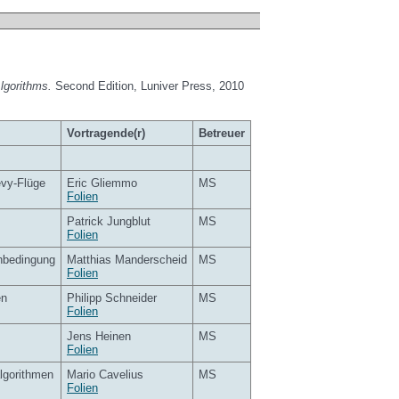
lgorithms.
Second Edition, Luniver Press, 2010
Vortragende(r)
Betreuer
évy-Flüge
Eric Gliemmo
MS
Folien
Patrick Jungblut
MS
Folien
enbedingung
Matthias Manderscheid
MS
Folien
en
Philipp Schneider
MS
Folien
Jens Heinen
MS
Folien
lgorithmen
Mario Cavelius
MS
Folien